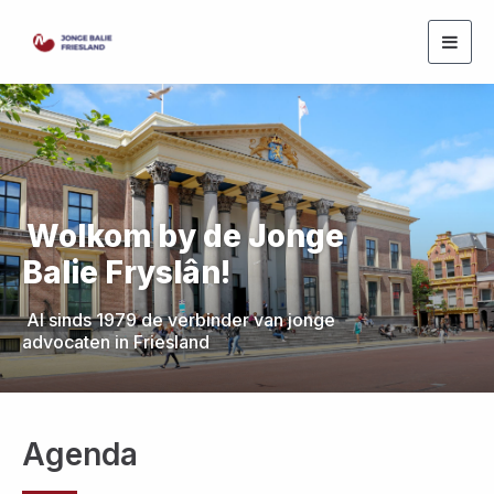
Togg
navig
Wolkom by de Jonge
Balie Fryslân!
Al sinds 1979 de verbinder van jonge
advocaten in Friesland
Agenda